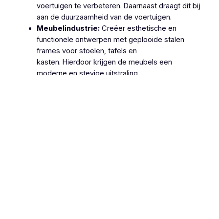
voertuigen te verbeteren. Daarnaast draagt dit bij
aan de duurzaamheid van de voertuigen.
Meubelindustrie:
Creëer esthetische en
functionele ontwerpen met geplooide stalen
frames voor stoelen, tafels en
kasten. Hierdoor krijgen de meubels een
moderne en stevige uitstraling.
Machinebouw:
Gebruik geplooide stalen
onderdelen in de productie van machines en
apparatuur, zoals behuizingen, frames en
ondersteuningsstructuren. Dit zorgt voor
robuuste en betrouwbare machines.
Lucht- en Ruimtevaart:
Gebruik geplooide
stalen onderdelen voor structurele componenten
van vliegtuigen en ruimtevaartuigen vanwege hun
hoge sterkte-
gewichtsverhouding. Hierdoor wordt de
efficiëntie en veiligheid van deze voertuigen
verhoogd.