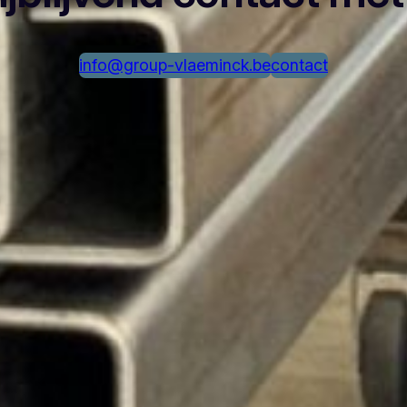
info@group-vlaeminck.be
contact