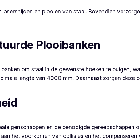
t lasersnijden en plooien van staal. Bovendien verzorg
uurde Plooibanken
anken om staal in de gewenste hoeken te buigen, wat 
ximale lengte van 4000 mm. Daarnaast zorgen deze ploo
heid
riaaleigenschappen en de benodigde gereedschappen 
 aan het voorkomen van collisies en het compenseren v