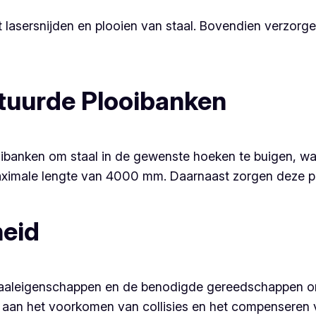
t lasersnijden en plooien van staal. Bovendien verzorg
uurde Plooibanken
anken om staal in de gewenste hoeken te buigen, wat 
ximale lengte van 4000 mm. Daarnaast zorgen deze ploo
heid
riaaleigenschappen en de benodigde gereedschappen 
 aan het voorkomen van collisies en het compenseren v