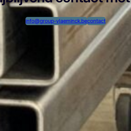
info@group-vlaeminck.be
contact