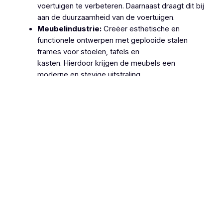
voertuigen te verbeteren. Daarnaast draagt dit bij
aan de duurzaamheid van de voertuigen.
Meubelindustrie:
Creëer esthetische en
functionele ontwerpen met geplooide stalen
frames voor stoelen, tafels en
kasten. Hierdoor krijgen de meubels een
moderne en stevige uitstraling.
Machinebouw:
Gebruik geplooide stalen
onderdelen in de productie van machines en
apparatuur, zoals behuizingen, frames en
ondersteuningsstructuren. Dit zorgt voor
robuuste en betrouwbare machines.
Lucht- en Ruimtevaart:
Gebruik geplooide
stalen onderdelen voor structurele componenten
van vliegtuigen en ruimtevaartuigen vanwege hun
hoge sterkte-
gewichtsverhouding. Hierdoor wordt de
efficiëntie en veiligheid van deze voertuigen
verhoogd.