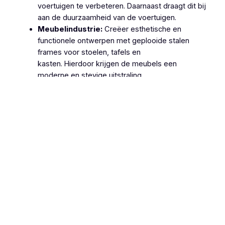
voertuigen te verbeteren. Daarnaast draagt dit bij
aan de duurzaamheid van de voertuigen.
Meubelindustrie:
Creëer esthetische en
functionele ontwerpen met geplooide stalen
frames voor stoelen, tafels en
kasten. Hierdoor krijgen de meubels een
moderne en stevige uitstraling.
Machinebouw:
Gebruik geplooide stalen
onderdelen in de productie van machines en
apparatuur, zoals behuizingen, frames en
ondersteuningsstructuren. Dit zorgt voor
robuuste en betrouwbare machines.
Lucht- en Ruimtevaart:
Gebruik geplooide
stalen onderdelen voor structurele componenten
van vliegtuigen en ruimtevaartuigen vanwege hun
hoge sterkte-
gewichtsverhouding. Hierdoor wordt de
efficiëntie en veiligheid van deze voertuigen
verhoogd.