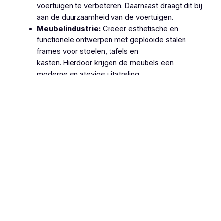
voertuigen te verbeteren. Daarnaast draagt dit bij
aan de duurzaamheid van de voertuigen.
Meubelindustrie:
Creëer esthetische en
functionele ontwerpen met geplooide stalen
frames voor stoelen, tafels en
kasten. Hierdoor krijgen de meubels een
moderne en stevige uitstraling.
Machinebouw:
Gebruik geplooide stalen
onderdelen in de productie van machines en
apparatuur, zoals behuizingen, frames en
ondersteuningsstructuren. Dit zorgt voor
robuuste en betrouwbare machines.
Lucht- en Ruimtevaart:
Gebruik geplooide
stalen onderdelen voor structurele componenten
van vliegtuigen en ruimtevaartuigen vanwege hun
hoge sterkte-
gewichtsverhouding. Hierdoor wordt de
efficiëntie en veiligheid van deze voertuigen
verhoogd.