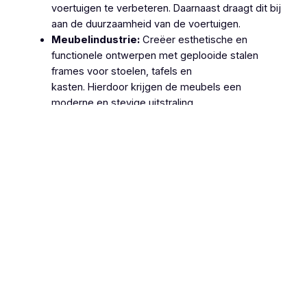
voertuigen te verbeteren. Daarnaast draagt dit bij
aan de duurzaamheid van de voertuigen.
Meubelindustrie:
Creëer esthetische en
functionele ontwerpen met geplooide stalen
frames voor stoelen, tafels en
kasten. Hierdoor krijgen de meubels een
moderne en stevige uitstraling.
Machinebouw:
Gebruik geplooide stalen
onderdelen in de productie van machines en
apparatuur, zoals behuizingen, frames en
ondersteuningsstructuren. Dit zorgt voor
robuuste en betrouwbare machines.
Lucht- en Ruimtevaart:
Gebruik geplooide
stalen onderdelen voor structurele componenten
van vliegtuigen en ruimtevaartuigen vanwege hun
hoge sterkte-
gewichtsverhouding. Hierdoor wordt de
efficiëntie en veiligheid van deze voertuigen
verhoogd.