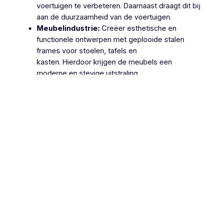
voertuigen te verbeteren. Daarnaast draagt dit bij
aan de duurzaamheid van de voertuigen.
Meubelindustrie:
Creëer esthetische en
functionele ontwerpen met geplooide stalen
frames voor stoelen, tafels en
kasten. Hierdoor krijgen de meubels een
moderne en stevige uitstraling.
Machinebouw:
Gebruik geplooide stalen
onderdelen in de productie van machines en
apparatuur, zoals behuizingen, frames en
ondersteuningsstructuren. Dit zorgt voor
robuuste en betrouwbare machines.
Lucht- en Ruimtevaart:
Gebruik geplooide
stalen onderdelen voor structurele componenten
van vliegtuigen en ruimtevaartuigen vanwege hun
hoge sterkte-
gewichtsverhouding. Hierdoor wordt de
efficiëntie en veiligheid van deze voertuigen
verhoogd.