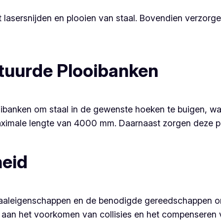
t lasersnijden en plooien van staal. Bovendien verzorg
uurde Plooibanken
anken om staal in de gewenste hoeken te buigen, wat 
ximale lengte van 4000 mm. Daarnaast zorgen deze ploo
heid
riaaleigenschappen en de benodigde gereedschappen 
 aan het voorkomen van collisies en het compenseren v