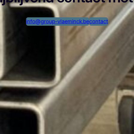
info@group-vlaeminck.be
contact