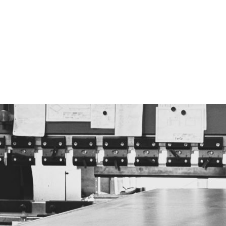
looiwerken Knesselar