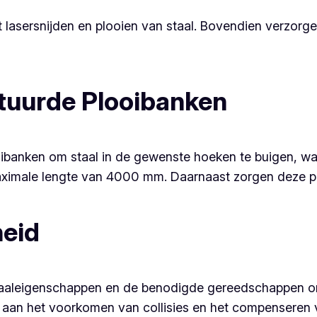
t lasersnijden en plooien van staal. Bovendien verzorg
uurde Plooibanken
anken om staal in de gewenste hoeken te buigen, wat 
ximale lengte van 4000 mm. Daarnaast zorgen deze ploo
heid
riaaleigenschappen en de benodigde gereedschappen 
 aan het voorkomen van collisies en het compenseren v