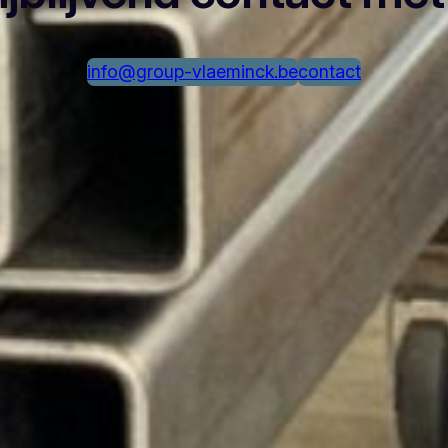
info@group-vlaeminck.be
contact