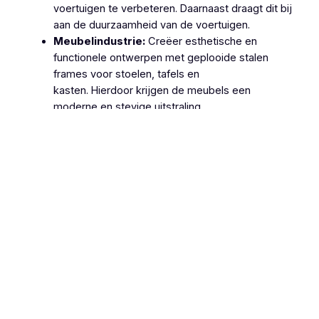
voertuigen te verbeteren. Daarnaast draagt dit bij
aan de duurzaamheid van de voertuigen.
Meubelindustrie:
Creëer esthetische en
functionele ontwerpen met geplooide stalen
frames voor stoelen, tafels en
kasten. Hierdoor krijgen de meubels een
moderne en stevige uitstraling.
Machinebouw:
Gebruik geplooide stalen
onderdelen in de productie van machines en
apparatuur, zoals behuizingen, frames en
ondersteuningsstructuren. Dit zorgt voor
robuuste en betrouwbare machines.
Lucht- en Ruimtevaart:
Gebruik geplooide
stalen onderdelen voor structurele componenten
van vliegtuigen en ruimtevaartuigen vanwege hun
hoge sterkte-
gewichtsverhouding. Hierdoor wordt de
efficiëntie en veiligheid van deze voertuigen
verhoogd.