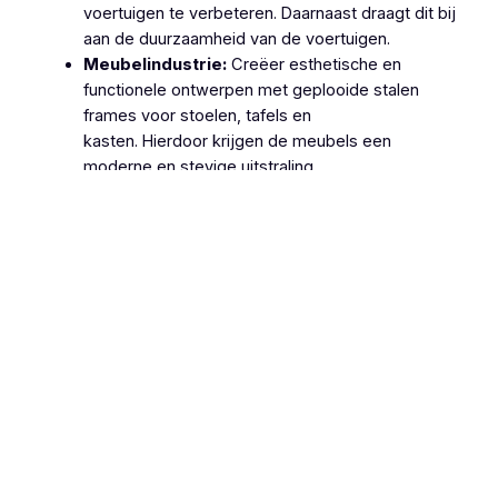
voertuigen te verbeteren. Daarnaast draagt dit bij
aan de duurzaamheid van de voertuigen.
Meubelindustrie:
Creëer esthetische en
functionele ontwerpen met geplooide stalen
frames voor stoelen, tafels en
kasten. Hierdoor krijgen de meubels een
moderne en stevige uitstraling.
Machinebouw:
Gebruik geplooide stalen
onderdelen in de productie van machines en
apparatuur, zoals behuizingen, frames en
ondersteuningsstructuren. Dit zorgt voor
robuuste en betrouwbare machines.
Lucht- en Ruimtevaart:
Gebruik geplooide
stalen onderdelen voor structurele componenten
van vliegtuigen en ruimtevaartuigen vanwege hun
hoge sterkte-
gewichtsverhouding. Hierdoor wordt de
efficiëntie en veiligheid van deze voertuigen
verhoogd.