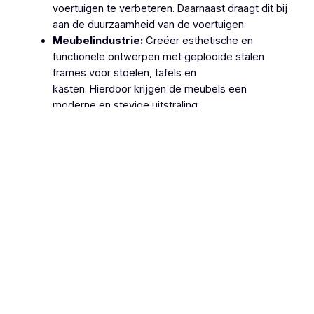
voertuigen te verbeteren. Daarnaast draagt dit bij
aan de duurzaamheid van de voertuigen.
Meubelindustrie:
Creëer esthetische en
functionele ontwerpen met geplooide stalen
frames voor stoelen, tafels en
kasten. Hierdoor krijgen de meubels een
moderne en stevige uitstraling.
Machinebouw:
Gebruik geplooide stalen
onderdelen in de productie van machines en
apparatuur, zoals behuizingen, frames en
ondersteuningsstructuren. Dit zorgt voor
robuuste en betrouwbare machines.
Lucht- en Ruimtevaart:
Gebruik geplooide
stalen onderdelen voor structurele componenten
van vliegtuigen en ruimtevaartuigen vanwege hun
hoge sterkte-
gewichtsverhouding. Hierdoor wordt de
efficiëntie en veiligheid van deze voertuigen
verhoogd.