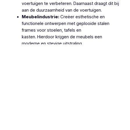
voertuigen te verbeteren. Daarnaast draagt dit bij
aan de duurzaamheid van de voertuigen.
Meubelindustrie:
Creëer esthetische en
functionele ontwerpen met geplooide stalen
frames voor stoelen, tafels en
kasten. Hierdoor krijgen de meubels een
moderne en stevige uitstraling.
Machinebouw:
Gebruik geplooide stalen
onderdelen in de productie van machines en
apparatuur, zoals behuizingen, frames en
ondersteuningsstructuren. Dit zorgt voor
robuuste en betrouwbare machines.
Lucht- en Ruimtevaart:
Gebruik geplooide
stalen onderdelen voor structurele componenten
van vliegtuigen en ruimtevaartuigen vanwege hun
hoge sterkte-
gewichtsverhouding. Hierdoor wordt de
efficiëntie en veiligheid van deze voertuigen
verhoogd.