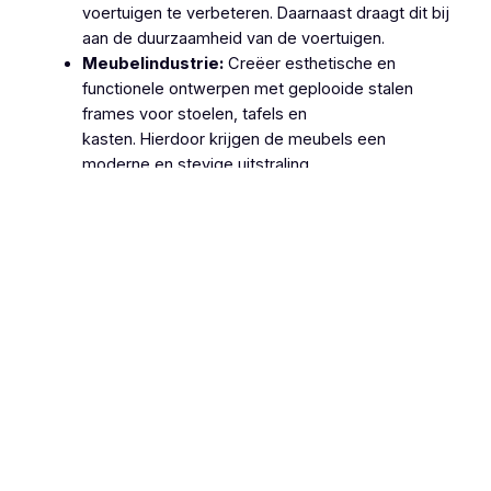
voertuigen te verbeteren. Daarnaast draagt dit bij
aan de duurzaamheid van de voertuigen.
Meubelindustrie:
Creëer esthetische en
functionele ontwerpen met geplooide stalen
frames voor stoelen, tafels en
kasten. Hierdoor krijgen de meubels een
moderne en stevige uitstraling.
Machinebouw:
Gebruik geplooide stalen
onderdelen in de productie van machines en
apparatuur, zoals behuizingen, frames en
ondersteuningsstructuren. Dit zorgt voor
robuuste en betrouwbare machines.
Lucht- en Ruimtevaart:
Gebruik geplooide
stalen onderdelen voor structurele componenten
van vliegtuigen en ruimtevaartuigen vanwege hun
hoge sterkte-
gewichtsverhouding. Hierdoor wordt de
efficiëntie en veiligheid van deze voertuigen
verhoogd.