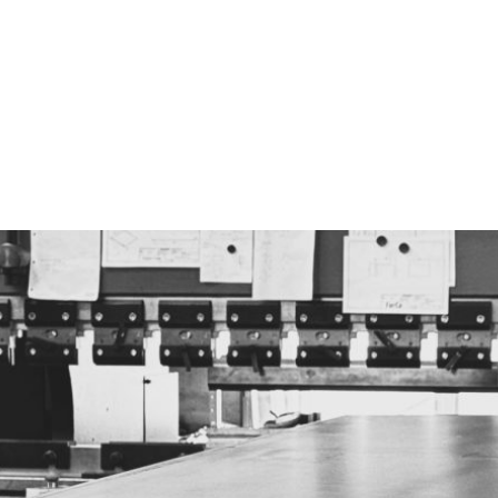
looiwerken Rozebeke