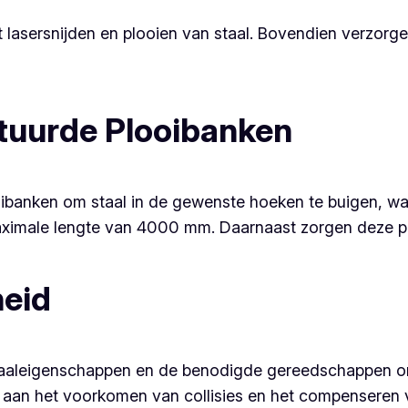
t lasersnijden en plooien van staal. Bovendien verzorg
uurde Plooibanken
anken om staal in de gewenste hoeken te buigen, wat 
ximale lengte van 4000 mm. Daarnaast zorgen deze ploo
heid
riaaleigenschappen en de benodigde gereedschappen 
 aan het voorkomen van collisies en het compenseren v