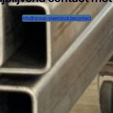
info@group-vlaeminck.be
contact