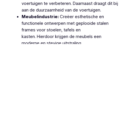
voertuigen te verbeteren. Daarnaast draagt dit bij
aan de duurzaamheid van de voertuigen.
Meubelindustrie:
Creëer esthetische en
functionele ontwerpen met geplooide stalen
frames voor stoelen, tafels en
kasten. Hierdoor krijgen de meubels een
moderne en stevige uitstraling.
Machinebouw:
Gebruik geplooide stalen
onderdelen in de productie van machines en
apparatuur, zoals behuizingen, frames en
ondersteuningsstructuren. Dit zorgt voor
robuuste en betrouwbare machines.
Lucht- en Ruimtevaart:
Gebruik geplooide
stalen onderdelen voor structurele componenten
van vliegtuigen en ruimtevaartuigen vanwege hun
hoge sterkte-
gewichtsverhouding. Hierdoor wordt de
efficiëntie en veiligheid van deze voertuigen
verhoogd.