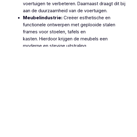
voertuigen te verbeteren. Daarnaast draagt dit bij
aan de duurzaamheid van de voertuigen.
Meubelindustrie:
Creëer esthetische en
functionele ontwerpen met geplooide stalen
frames voor stoelen, tafels en
kasten. Hierdoor krijgen de meubels een
moderne en stevige uitstraling.
Machinebouw:
Gebruik geplooide stalen
onderdelen in de productie van machines en
apparatuur, zoals behuizingen, frames en
ondersteuningsstructuren. Dit zorgt voor
robuuste en betrouwbare machines.
Lucht- en Ruimtevaart:
Gebruik geplooide
stalen onderdelen voor structurele componenten
van vliegtuigen en ruimtevaartuigen vanwege hun
hoge sterkte-
gewichtsverhouding. Hierdoor wordt de
efficiëntie en veiligheid van deze voertuigen
verhoogd.