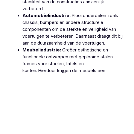
stabiliteit van de constructies aanzienlijk
verbeterd.
Automobielindustrie:
Plooi onderdelen zoals
chassis, bumpers en andere structurele
componenten om de sterkte en veiligheid van
voertuigen te verbeteren. Daarnaast draagt dit bij
aan de duurzaamheid van de voertuigen.
Meubelindustrie:
Creëer esthetische en
functionele ontwerpen met geplooide stalen
frames voor stoelen, tafels en
kasten. Hierdoor krijgen de meubels een
moderne en stevige uitstraling.
Machinebouw:
Gebruik geplooide stalen
onderdelen in de productie van machines en
apparatuur, zoals behuizingen, frames en
ondersteuningsstructuren. Dit zorgt voor
robuuste en betrouwbare machines.
Lucht- en Ruimtevaart:
Gebruik geplooide
stalen onderdelen voor structurele componenten
van vliegtuigen en ruimtevaartuigen vanwege hun