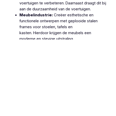
voertuigen te verbeteren. Daarnaast draagt dit bij
aan de duurzaamheid van de voertuigen.
Meubelindustrie:
Creëer esthetische en
functionele ontwerpen met geplooide stalen
frames voor stoelen, tafels en
kasten. Hierdoor krijgen de meubels een
moderne en stevige uitstraling.
Machinebouw:
Gebruik geplooide stalen
onderdelen in de productie van machines en
apparatuur, zoals behuizingen, frames en
ondersteuningsstructuren. Dit zorgt voor
robuuste en betrouwbare machines.
Lucht- en Ruimtevaart:
Gebruik geplooide
stalen onderdelen voor structurele componenten
van vliegtuigen en ruimtevaartuigen vanwege hun
hoge sterkte-
gewichtsverhouding. Hierdoor wordt de
efficiëntie en veiligheid van deze voertuigen
verhoogd.