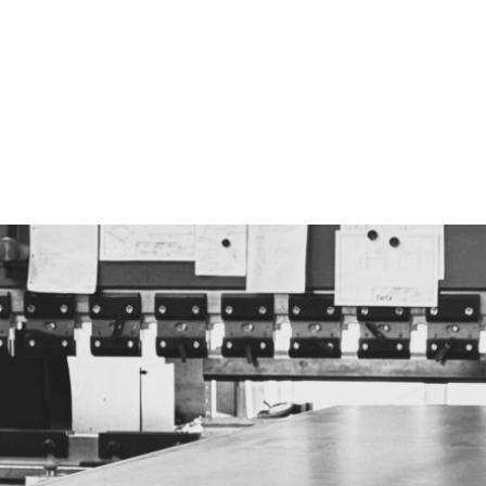
looiwerken West-Vla