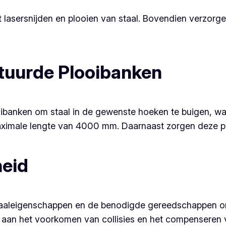
t lasersnijden en plooien van staal. Bovendien verzorg
uurde Plooibanken
anken om staal in de gewenste hoeken te buigen, wat 
ximale lengte van 4000 mm. Daarnaast zorgen deze ploo
heid
riaaleigenschappen en de benodigde gereedschappen 
 aan het voorkomen van collisies en het compenseren v