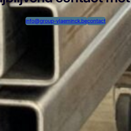
info@group-vlaeminck.be
contact