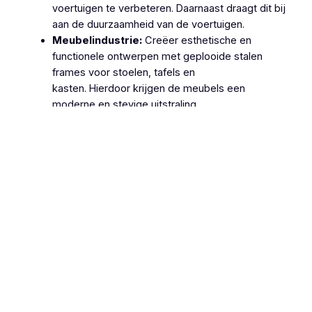
voertuigen te verbeteren. Daarnaast draagt dit bij
aan de duurzaamheid van de voertuigen.
Meubelindustrie:
Creëer esthetische en
functionele ontwerpen met geplooide stalen
frames voor stoelen, tafels en
kasten. Hierdoor krijgen de meubels een
moderne en stevige uitstraling.
Machinebouw:
Gebruik geplooide stalen
onderdelen in de productie van machines en
apparatuur, zoals behuizingen, frames en
ondersteuningsstructuren. Dit zorgt voor
robuuste en betrouwbare machines.
Lucht- en Ruimtevaart:
Gebruik geplooide
stalen onderdelen voor structurele componenten
van vliegtuigen en ruimtevaartuigen vanwege hun
hoge sterkte-
gewichtsverhouding. Hierdoor wordt de
efficiëntie en veiligheid van deze voertuigen
verhoogd.