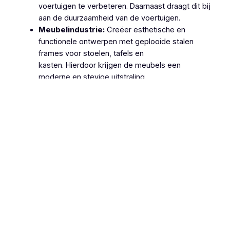
voertuigen te verbeteren. Daarnaast draagt dit bij
aan de duurzaamheid van de voertuigen.
Meubelindustrie:
Creëer esthetische en
functionele ontwerpen met geplooide stalen
frames voor stoelen, tafels en
kasten. Hierdoor krijgen de meubels een
moderne en stevige uitstraling.
Machinebouw:
Gebruik geplooide stalen
onderdelen in de productie van machines en
apparatuur, zoals behuizingen, frames en
ondersteuningsstructuren. Dit zorgt voor
robuuste en betrouwbare machines.
Lucht- en Ruimtevaart:
Gebruik geplooide
stalen onderdelen voor structurele componenten
van vliegtuigen en ruimtevaartuigen vanwege hun
hoge sterkte-
gewichtsverhouding. Hierdoor wordt de
efficiëntie en veiligheid van deze voertuigen
verhoogd.